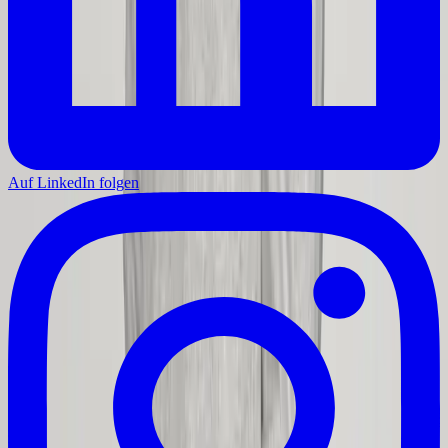
Auf LinkedIn folgen