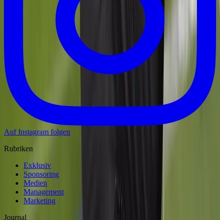
Auf Instagram folgen
Rubriken
Exklusiv
Sponsoring
Medien
Management
Marketing
Journal