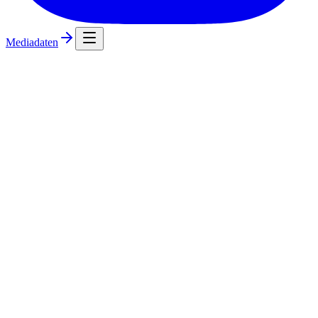
Mediadaten
Management
Management
·
News
Warum Sportverletzungen für Vereine längst
eine wirtschaftliche Frage sind
Ausfallzeiten durch Sportverletzungen beeinflussen Kaderwert,
Sponsoring und Planungssicherheit von Vereinen. Wie spezialisierte
orthopädische Versorgung Rückkehrzeiten kalkulierbarer macht.