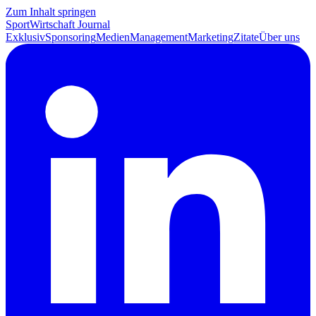
Zum Inhalt springen
SportWirtschaft
Journal
Exklusiv
Sponsoring
Medien
Management
Marketing
Zitate
Über uns